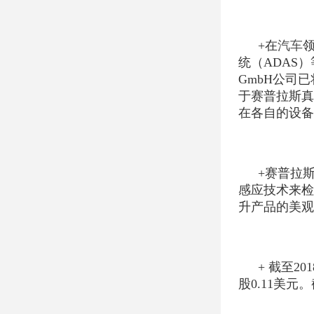
+在
汽车
领
统（ADAS）
GmbH公司
于赛普拉斯真
在各自的设备
+赛普拉斯
感应技术来检
升产品的美观
+ 截至2
股0.11美元