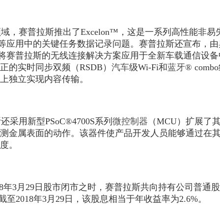
域，赛普拉斯推出了Excelon™，这是一系列高性能非易
等应用中的关键任务数据记录问题。赛普拉斯还宣布，由奥迪与Elek
已将赛普拉斯的无线连接解决方案应用于全新车载通信设备中
正的实时同步双频（RSDB）
汽车
级Wi-Fi和
蓝牙
® co
上独立实现内容传输。
还采用新型PSoC®4700S系列
微控制器
（MCU）扩展了
测金属表面的动作。该器件使产品开发人员能够通过在
度。
018年3月29日股市闭市之时，赛普拉斯共向持有公司普通
。截至2018年3月29日，该股息相当于年收益率为2.6%。