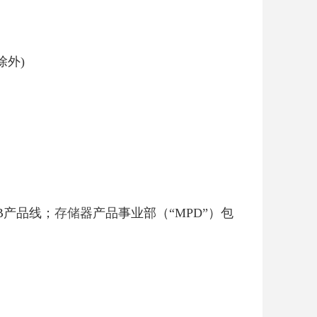
除外)
B产品线；
存储
器产品事业部（“MPD”）包