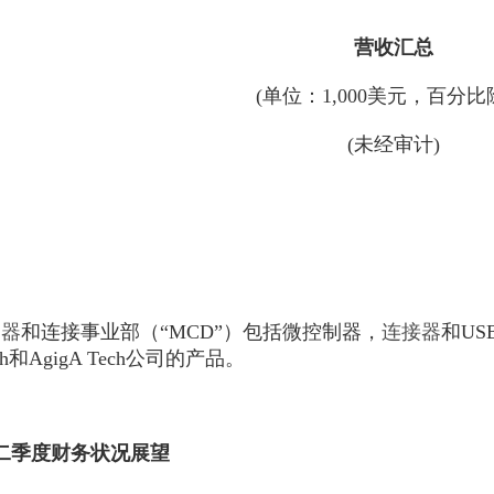
营收汇总
(单位：1,000美元，百分比
(未经审计)
制器
和连接事业部（“MCD”）包括微控制器，
连接器
和US
sh和AgigA Tech公司的产品。
第二季度财务状况展望